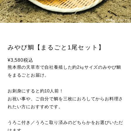
みやび鯛【まるごと1尾セット】
¥3,580
税込
熊本県の天草市で自社養殖した約2㎏サイズのみやび鯛
をまるごとお届け。
お刺身にすると約10人前！
お祝い事や、ご自分で鯛を三枚におろしてからお料理さ
れたい方におすすめです。
うろこ付き／うろこ取り済みのどちらかをお選びいただ
けます。