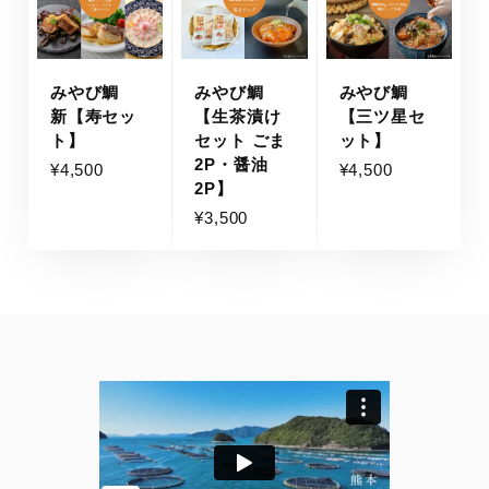
みやび鯛
みやび鯛
みやび鯛
新【寿セッ
【生茶漬け
【三ツ星セ
ト】
セット ごま
ット】
2P・醤油
¥4,500
¥4,500
2P】
¥3,500