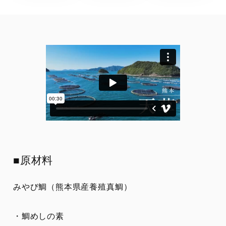
■原材料
みやび鯛（熊本県産養殖真鯛）
・鯛めしの素