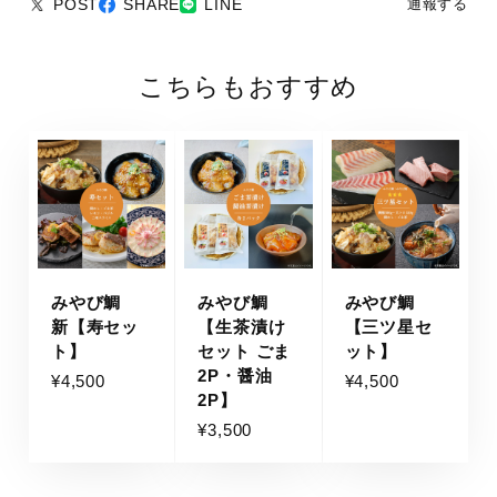
POST
SHARE
LINE
通報する
こちらもおすすめ
みやび鯛
みやび鯛
みやび鯛
新【寿セッ
【生茶漬け
【三ツ星セ
ト】
セット ごま
ット】
2P・醤油
¥4,500
¥4,500
2P】
¥3,500