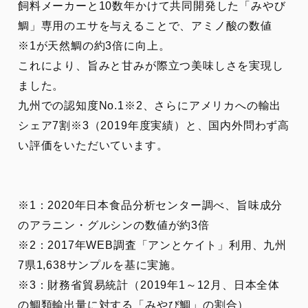
飼料メーカーと10数年かけて共同開発した「みやび
鯛」専用のエサを与えることで、アミノ酸の数値
※1が天然鯛の約3倍に向上。
これにより、旨みと甘みが際立つ美味しさを実現し
ました。
九州での認知度No.1※2、さらにアメリカへの輸出
シェア7割※3（2019年度実績）と、国内外問わず高
い評価をいただいています。
※1：2020年日本食品分析センター調べ、旨味成分
のアラニン・グルシンの数値が約3倍
※2：2017年WEB調査「アンとケイト」利用、九州
7県1,638サンプルを基に実施。
※3：財務省貿易統計（2019年1～12月、日本全体
の鯛類輸出量に対する「みやび鯛」の割合）