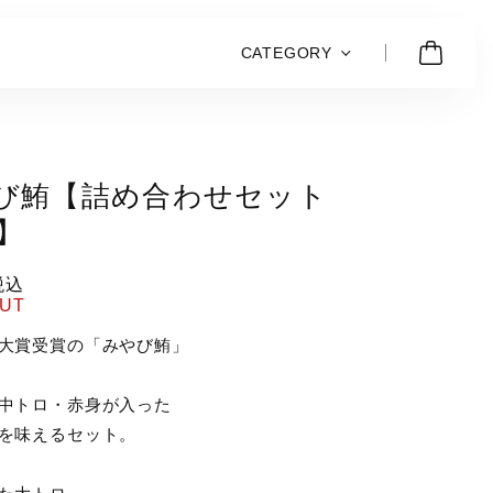
CATEGORY
び鮪【詰め合わせセット
g】
税込
OUT
大賞受賞の「みやび鮪」
中トロ・赤身が入った
を味えるセット。