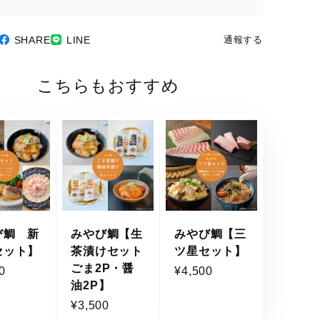
SHARE
LINE
通報する
こちらもおすすめ
び鯛 新
みやび鯛【生
みやび鯛【三
セット】
茶漬けセット
ツ星セット】
ごま2P・醤
0
¥4,500
油2P】
¥3,500