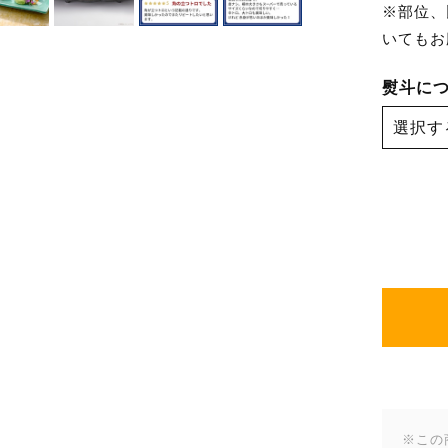
※部位、
いてもお
熨斗に
※この