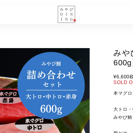
みや
600
¥6,600
SOLD 
本マグロ
大トロ・
みやび鮪