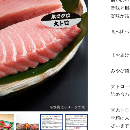
脂がのっ
旨味と脂
旨味が詰
食べ比べ
【お届け
みやび鮪
大トロ・
詰め合わ
※大トロ
※鮪は大
ざいます