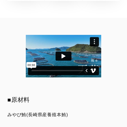
■原材料
みやび鮪(長崎県産養殖本鮪)