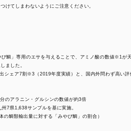
つけてしまわないようにご注意ください。
やび鯛」専用のエサを与えることで、アミノ酸の数値※1が
現しました。
輸出シェア7割※3（2019年度実績）と、国内外問わず高い
成分のアラニン・グルシンの数値が約3倍
州7県1,638サンプルを基に実施。
本全体の鯛類輸出量に対する「みやび鯛」の割合）