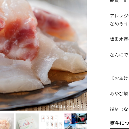
品質、鮮
アレンジ
なめろう
坂田水産
なんにで
【お届け
みやび鯛
端材（な
熨斗に