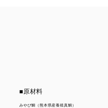
■原材料
みやび鯛（熊本県産養殖真鯛）