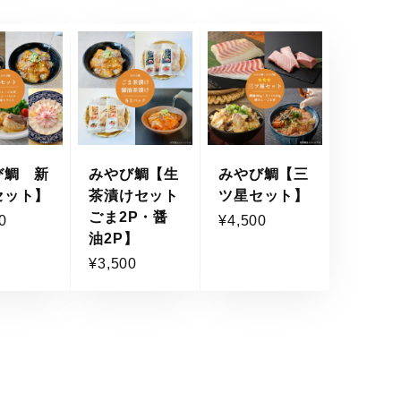
び鯛 新
みやび鯛【生
みやび鯛【三
セット】
茶漬けセット
ツ星セット】
ごま2P・醤
0
¥4,500
油2P】
¥3,500