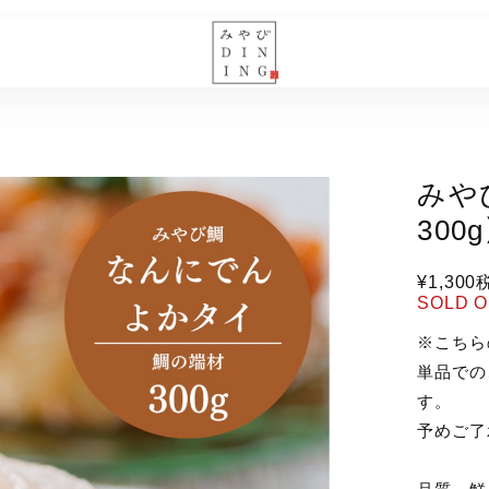
みや
300
¥1,300
SOLD 
※こちら
単品での
す。
予めご了