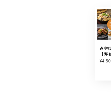
みや
【寿
¥4,50