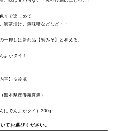
度、味は変わらない「みやび鯛のはじっこ」
色々で楽しめて
、鯛茶漬け、鯛味噌などなど・・・
の一押しは新商品【鯛みそ】と和える。
んよかタイ！
内容】※冷凍
（熊本県産養殖真鯛）
んにでんよかタイ）300g
ついてお選びください。