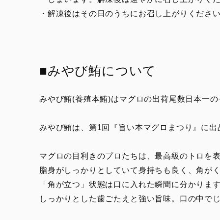
・解凍後はその日のうちにお召し上がりくださ
■みやび鮪について
みやび鮪(養殖本鮪)はマグロの出荷尾数日本一
みやび鮪は、第1回『旨い本マグロまつり』に出
マグロの目利きのプロたちは、最高級のトロを
脂身がしっかりとしていて身持ちも良く、角が
「角が立つ」状態は口に入れた瞬間に分かりま
しっかりとした歯ごたえと強い旨味。口の中で