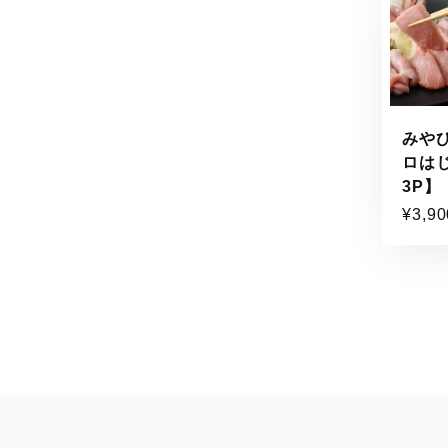
みや
ロは
3P】
¥3,90