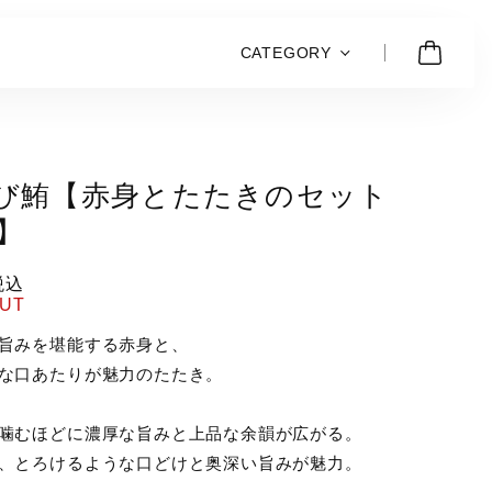
CATEGORY
び鮪【赤身とたたきのセット
g】
税込
OUT
旨みを堪能する赤身と、
な口あたりが魅力のたたき。
噛むほどに濃厚な旨みと上品な余韻が広がる。
、とろけるような口どけと奥深い旨みが魅力。