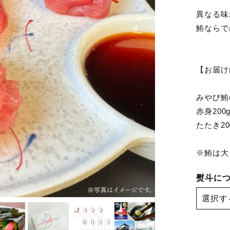
異なる味
鮪ならで
【お届け
みやび鮪
赤身200
たたき20
※鮪は大
熨斗に