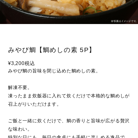
みやび鯛【鯛めしの素 5P】
¥3,200
税込
みやび鯛の旨味を閉じ込めた鯛めしの素。
解凍不要。
凍ったまま炊飯器に入れて炊くだけで本格的な鯛めしが
召上がりいただけます。
ご飯と一緒に炊くだけで、鯛の香りと旨味が広がる贅沢
な味わい。
特別な日にも、毎日の食卓にも手軽に楽しめる逸品で