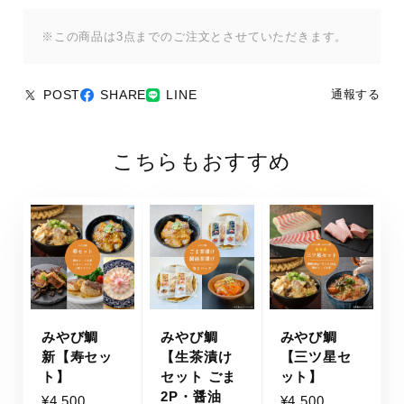
※この商品は3点までのご注文とさせていただきます。
POST
SHARE
LINE
通報する
こちらもおすすめ
みやび鯛
みやび鯛
みやび鯛
新【寿セッ
【生茶漬け
【三ツ星セ
ト】
セット ごま
ット】
2P・醤油
¥4,500
¥4,500